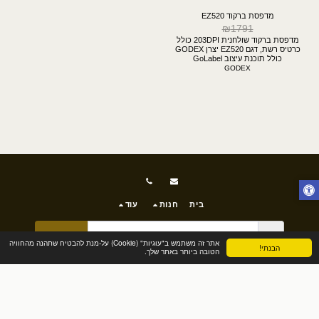
מדפסת ברקוד EZ520
₪
1791
מדפסת ברקוד שולחנית 203DPI כולל
כרטיס רשת, דגם EZ520 יצרן GODEX
כולל תוכנת עיצוב GoLabel
GODEX
בית
חנות
עוד
הירשם
אתר זה משתמש ב"עוגיות" (Cookie) על-מנת להבטיח שתהנה מהחוויה
הבנתי!
הטובה ביותר באתר שלך.
זכויות יוצרים © 2026 כל הזכויות שמורות -
ברקוד שופ
תנאי שימוש
|
פרטיות
|
הצהרת נגישות