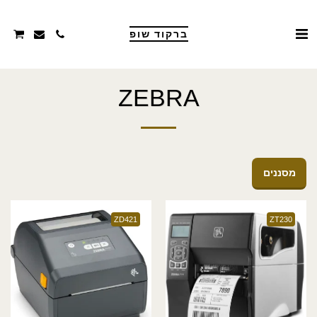
ברקוד שופ
ZEBRA
מסננים
ZD421
ZT230