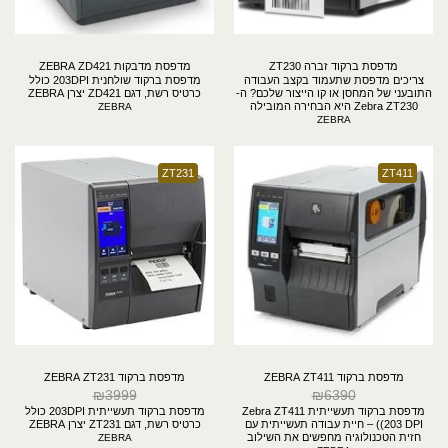
מדפסת ברקוד זברה ZT230
מדפסת מדבקות ZEBRA ZD421
צריכים מדפסת שתעמוד בקצב העבודה
מדפסת ברקוד שולחנית 203DPI כולל
התובעני של המחסן או קו הייצור שלכם? ה-
כרטיס רשת, דגם ZD421 יצרן ZEBRA
Zebra ZT230 היא הבחירה המובילה
ZEBRA
בקטגוריית המדפסות התעשייתיות הקלות.
ZEBRA
היא שילוב מדויק בין שלדת מתכת קשוחה
ועמידה לבין מבנה קומפקטי וחסכוני
במקום. עם רזולוציית הדפסה של 203 DPI
וכרטיס רשת מובנה, היא מספקת פתרון
ZT231
ZT411
מושלם לעבודה רציפה, יומיומית
ואינטנסיבית באפס תקלות.
מדפסת ברקוד ZEBRA ZT411
מדפסת ברקוד ZEBRA ZT231
₪
3999
₪
6390
מדפסת ברקוד תעשייתית Zebra ZT411
מדפסת ברקוד תעשייתית 203DPI כולל
(203 DPI) – חיית עבודה תעשייתית עם
כרטיס רשת, דגם ZT231 יצרן ZEBRA
חזית הטכנולוגיה מחפשים את השילוב
ZEBRA