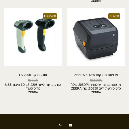
המושלם בין עוצמה מכנית חסרת פשרות
ZEBRA
לבין קידמה טכנולוגית? ה-Zebra ZT411
היא הדור הבא של המדפסות התעשייתיות
המובילות בעולם. מדובר בסוס עבודה
אמיתי המיועד לעומסי עבודה כבדים
LS-2208
ZD230
(24/7), המצויד במסך מגע צבעוני ענק
ומתקדם, כרטיס רשת מהיר, ומנגנוני ניטור
חכמים שימנעו השבתה של קו הייצור או
המחסן שלכם. רזולוציית 203 DPI יחד עם
רוחב הדפסה של עד 4 אינץ' הופכים אותה
לפתרון האולטימטיבי להדפסת תוויות
שילוח, מדבקות ברקוד, וסימון אריזות
במהירות שיא.
מדפסת מדבקות ZEBRA ZD230
סורק ברקוד LS-2208
₪
750
₪
1830
מדפסת ברקוד שולחנית 203DPI כולל
סורק ברקוד לייזר 1D LS-2208 חיבור USB
כרטיס רשת, דגם ZD230 יצרן ZEBRA
פלוס סטנד
ZEBRA
ZEBRA